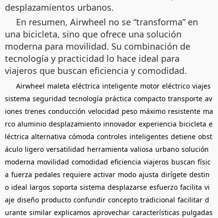
desplazamientos urbanos.
En resumen, Airwheel no se “transforma” en
una bicicleta, sino que ofrece una solución
moderna para movilidad. Su combinación de
tecnología y practicidad lo hace ideal para
viajeros que buscan eficiencia y comodidad.
Airwheel
maleta
eléctrica
inteligente
motor
eléctrico
viajes
sistema
seguridad
tecnología
práctica
compacto
transporte
av
iones
trenes
conducción
velocidad
peso
máximo
resistente
ma
rco
aluminio
desplazamiento
innovador
experiencia
bicicleta
e
léctrica
alternativa
cómoda
controles
inteligentes
detiene
obst
áculo
ligero
versatilidad
herramienta
valiosa
urbano
solución
moderna
movilidad
comodidad
eficiencia
viajeros
buscan
físic
a
fuerza
pedales
requiere
activar
modo
ajusta
dirígete
destin
o
ideal
largos
soporta
sistema
desplazarse
esfuerzo
facilita
vi
aje
diseño
producto
confundir
concepto
tradicional
facilitar
d
urante
similar
explicamos
aprovechar
características
pulgadas