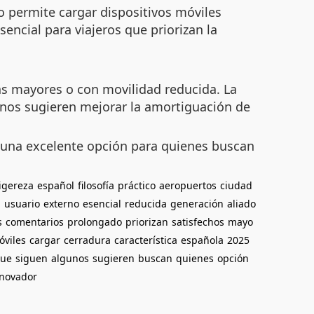
o permite cargar dispositivos móviles
sencial para viajeros que priorizan la
as mayores o con movilidad reducida. La
unos sugieren mejorar la amortiguación de
s una excelente opción para quienes buscan
ligereza
español
filosofía
práctico
aeropuertos
ciudad
n
usuario
externo
esencial
reducida
generación
aliado
s
comentarios
prolongado
priorizan
satisfechos
mayo
óviles
cargar
cerradura
característica
española
2025
ue
siguen
algunos
sugieren
buscan
quienes
opción
nnovador