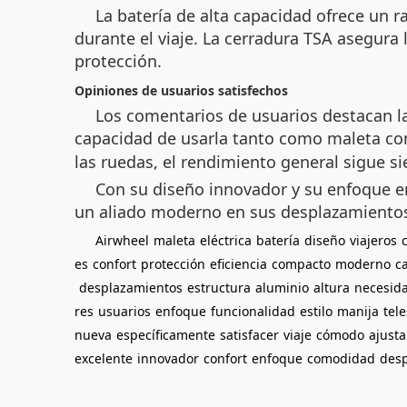
La batería de alta capacidad ofrece un 
durante el viaje. La cerradura TSA asegura 
protección.
Opiniones de usuarios satisfechos
Los comentarios de usuarios destacan la
capacidad de usarla tanto como maleta 
las ruedas, el rendimiento general sigue s
Con su diseño innovador y su enfoque e
un aliado moderno en sus desplazamiento
Airwheel
maleta
eléctrica
batería
diseño
viajeros
es
confort
protección
eficiencia
compacto
moderno
c
desplazamientos
estructura
aluminio
altura
necesid
res
usuarios
enfoque
funcionalidad
estilo
manija
tel
nueva
específicamente
satisfacer
viaje
cómodo
ajusta
excelente
innovador
confort
enfoque
comodidad
des