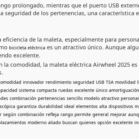
rango prolongado, mientras que el puerto USB extern
la seguridad de los pertenencias, una característica e
 eficiencia de la maleta, especialmente para person
como
es un atractivo único. Aunque alg
bicicleta eléctrica
iendo excelente.
n la comodidad, la maleta eléctrica Airwheel 2025 e
s.
comodidad
innovador
rendimiento
seguridad
USB
TSA
movilidad
apacidad
sistema
compacta
ruedas
excelente
único
amortiguació
ades
combinación
pertenencias
sencillo
modelo
atractivo
persona
escópica
garantiza
durabilidad
ideal
elementos
alta
dispositivos
m
r
según
combinación
refleja
rango
permite
general
mejorar
aunq
plazamientos
moderno
aliado
buscan
quienes
opción
excelente
i