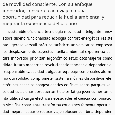
de movilidad consciente. Con su enfoque
innovador, convierte cada viaje en una
oportunidad para reducir la huella ambiental y
mejorar la experiencia del usuario.
sostenible
eficiencia
tecnología
movilidad
inteligente
innov
adora
diseño
funcionalidad
ecología
confort
energética
resiste
nte
ligereza
versátil
práctica
turísticos
universitarios
empresar
ios
desplazamiento
trayectos
huella
ambiental
experiencia
cul
tura
innovador
priorizan
ergonómico
estudiosos
viajeros
como
didad
futuro
modernas
revolucionado
tendencia
dependencia
responsable
capacidad
pulgadas
equipaje
comerciales
alumi
nio
durabilidad
comprometer
sistema
móviles
dispositivos
ele
ctrónicos
espacios
congestionados
edificios
zonas
parques
vel
ocidad
estacionar
aeropuertos
hoteles
fatiga
jóvenes
herramie
nta
utilidad
carga
eléctrica
necesidades
eficiencia
combinació
n
significa
consciente
transforma
cotidianos
fomenta
oportuni
dad
mejorar
usuario
reducir
viaje
solución
combina
dependen