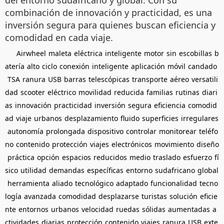
combinación de innovación y practicidad, es una
inversión segura para quienes buscan eficiencia y
comodidad en cada viaje.
Airwheel
maleta
eléctrica
inteligente
motor
sin
escobillas
b
atería
alto
ciclo
conexión
inteligente
aplicación
móvil
candado
TSA
ranura
USB
barras
telescópicas
transporte
aéreo
versatili
dad
scooter
eléctrico
movilidad
reducida
familias
rutinas
diari
as
innovación
practicidad
inversión
segura
eficiencia
comodid
ad
viaje
urbanos
desplazamiento
fluido
superficies
irregulares
autonomía
prolongada
dispositivo
controlar
monitorear
teléfo
no
contenido
protección
viajes
electrónicos
movimiento
diseño
práctica
opción
espacios
reducidos
medio
traslado
esfuerzo
fí
sico
utilidad
demandas
específicas
entorno
sudafricano
global
herramienta
aliado
tecnológico
adaptado
funcionalidad
tecno
logía
avanzada
comodidad
desplazarse
turistas
solución
eficie
nte
entornos
urbanos
velocidad
ruedas
sólidas
aumentadas
a
ctividades
diarias
protección
contenido
viajes
ranura
USB
exte