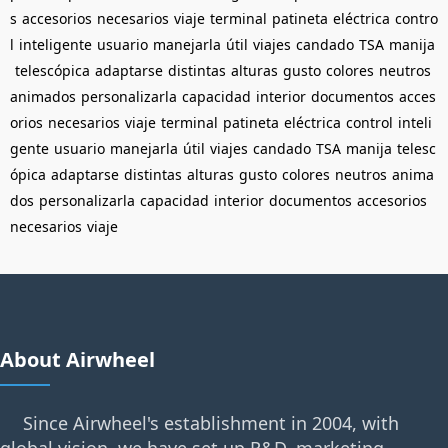
s
accesorios
necesarios
viaje
terminal
patineta
eléctrica
contro
l
inteligente
usuario
manejarla
útil
viajes
candado
TSA
manija
telescópica
adaptarse
distintas
alturas
gusto
colores
neutros
animados
personalizarla
capacidad
interior
documentos
acces
orios
necesarios
viaje
terminal
patineta
eléctrica
control
inteli
gente
usuario
manejarla
útil
viajes
candado
TSA
manija
telesc
ópica
adaptarse
distintas
alturas
gusto
colores
neutros
anima
dos
personalizarla
capacidad
interior
documentos
accesorios
necesarios
viaje
About Airwheel
Since Airwheel's establishment in 2004, with
global vision, we have set up R&D, marketing,