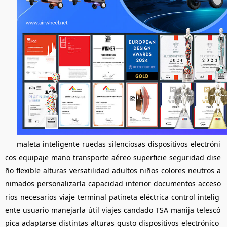
maleta
inteligente
ruedas
silenciosas
dispositivos
electróni
cos
equipaje
mano
transporte
aéreo
superficie
seguridad
dise
ño
flexible
alturas
versatilidad
adultos
niños
colores
neutros
a
nimados
personalizarla
capacidad
interior
documentos
acceso
rios
necesarios
viaje
terminal
patineta
eléctrica
control
intelig
ente
usuario
manejarla
útil
viajes
candado
TSA
manija
telescó
pica
adaptarse
distintas
alturas
gusto
dispositivos
electrónico