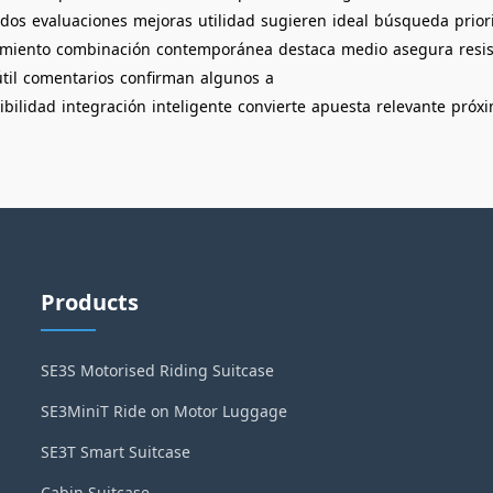
ados
evaluaciones
mejoras
utilidad
sugieren
ideal
búsqueda
prior
miento
combinación
contemporánea
destaca
medio
asegura
resi
til
comentarios
confirman
algunos
a
ibilidad
integración
inteligente
convierte
apuesta
relevante
próx
Products
SE3S Motorised Riding Suitcase
SE3MiniT Ride on Motor Luggage
SE3T Smart Suitcase
Cabin Suitcase