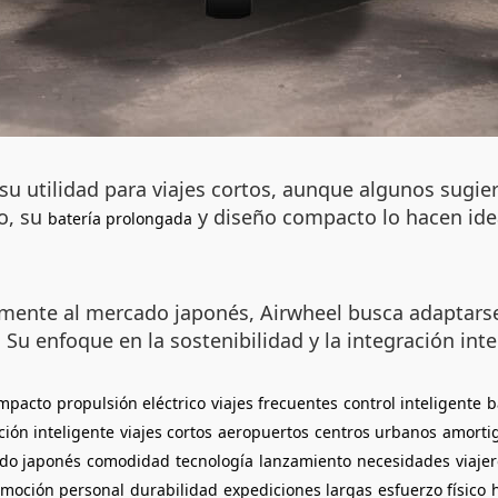
u utilidad para viajes cortos, aunque algunos sugie
to, su
y diseño compacto lo hacen idea
batería prolongada
amente al mercado japonés, Airwheel busca adaptars
 Su enfoque en la sostenibilidad y la integración int
ompacto
propulsión eléctrico
viajes frecuentes
control inteligente
b
ción inteligente
viajes cortos
aeropuertos
centros urbanos
amorti
do japonés
comodidad
tecnología
lanzamiento
necesidades
viaje
omoción personal
durabilidad
expediciones largas
esfuerzo físico