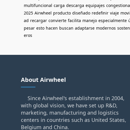
multifuncional
carga
descarga
equipajes
congestion
2025
Airwheel
producto
diseñado
redefinir
viaje
movi
ad
recargar
convierte
facilita
manejo
especialmente
ú
pesar
esto
hacen
buscan
adaptarse
modernos
sosten
eros
About Airwheel
Since Airwheel's establishment in 2004,
with global vision, we have set up R&D,
marketing, manufacturing and logistics
centers in countries such as United States,
Belgium and China.