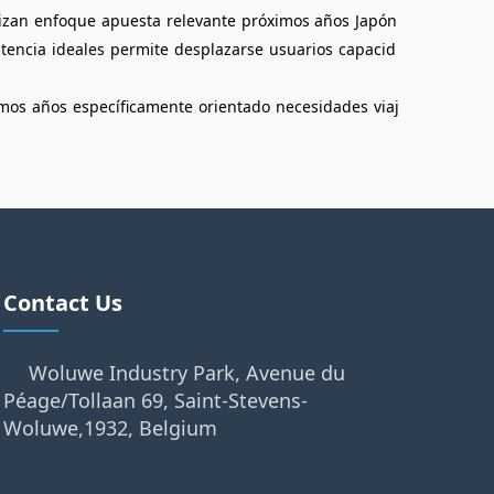
izan
enfoque
apuesta
relevante
próximos años
Japón
stencia
ideales
permite
desplazarse
usuarios
capacid
imos
años
específicamente
orientado
necesidades
viaj
Contact Us
Woluwe Industry Park, Avenue du
Péage/Tollaan 69, Saint-Stevens-
Woluwe,1932, Belgium