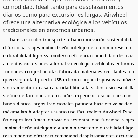
comodidad. Ideal tanto para desplazamientos
diarios como para excursiones largas, Airwheel
ofrece una alternativa ecológica a los vehículos
tradicionales en entornos urbanos.
batería
scooter
transporte
urbano
innovación
sostenibilida
d
funcional
viajes
motor
diseño
inteligente
aluminio
resistent
e
durabilidad
ligereza
moderno
eficiencia
comodidad
desplaz
amientos
excursiones
alternativa
ecológica
vehículos
entornos
ciudades
congestionadas
fabricada
materiales
reciclables
blo
queo
seguridad
puerto
USB
externo
cargar
dispositivos
móvile
s
movimiento
carcasa
capacidad
litio
alta
sistema
sin
escobilla
s
eficiente
facilidad
adultos
niños
experiencia
soluciones
com
binen
diarios
largas
tradicionales
patineta
bicicleta
velocidad
máxima
km
h
adaptar
usuario
uso
fácil
maleta
Airwheel
Espa
ña
dispositivo
único
innovación
sostenibilidad
funcional
viajes
motor
diseño
inteligente
aluminio
resistente
durabilidad
lige
reza
moderno
eficiencia
comodidad
desplazamientos
excursio