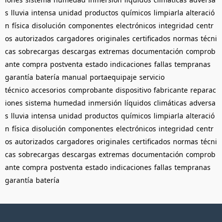
s
lluvia
intensa
unidad
productos
químicos
limpiarla
alteració
n
física
disolución
componentes
electrónicos
integridad
centr
os
autorizados
cargadores
originales
certificados
normas
técni
cas
sobrecargas
descargas
extremas
documentación
comprob
ante
compra
postventa
estado
indicaciones
fallas
tempranas
garantía
batería
manual
portaequipaje
servicio
técnico
accesorios
comprobante
dispositivo
fabricante
reparac
iones
sistema
humedad
inmersión
líquidos
climáticas
adversa
s
lluvia
intensa
unidad
productos
químicos
limpiarla
alteració
n
física
disolución
componentes
electrónicos
integridad
centr
os
autorizados
cargadores
originales
certificados
normas
técni
cas
sobrecargas
descargas
extremas
documentación
comprob
ante
compra
postventa
estado
indicaciones
fallas
tempranas
garantía
batería