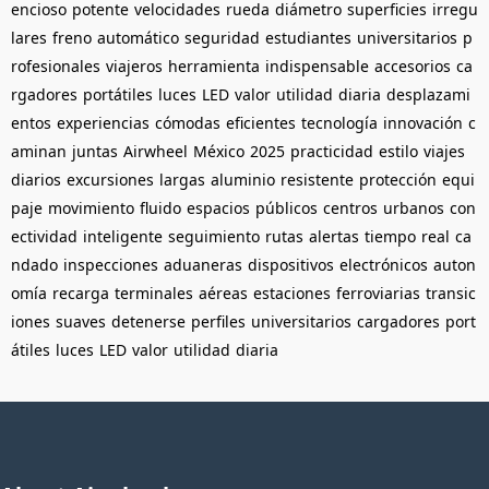
encioso
potente
velocidades
rueda
diámetro
superficies
irregu
lares
freno
automático
seguridad
estudiantes
universitarios
p
rofesionales
viajeros
herramienta
indispensable
accesorios
ca
rgadores
portátiles
luces
LED
valor
utilidad
diaria
desplazami
entos
experiencias
cómodas
eficientes
tecnología
innovación
c
aminan
juntas
Airwheel
México
2025
practicidad
estilo
viajes
diarios
excursiones
largas
aluminio
resistente
protección
equi
paje
movimiento
fluido
espacios
públicos
centros
urbanos
con
ectividad
inteligente
seguimiento
rutas
alertas
tiempo
real
ca
ndado
inspecciones
aduaneras
dispositivos
electrónicos
auton
omía
recarga
terminales
aéreas
estaciones
ferroviarias
transic
iones
suaves
detenerse
perfiles
universitarios
cargadores
port
átiles
luces
LED
valor
utilidad
diaria