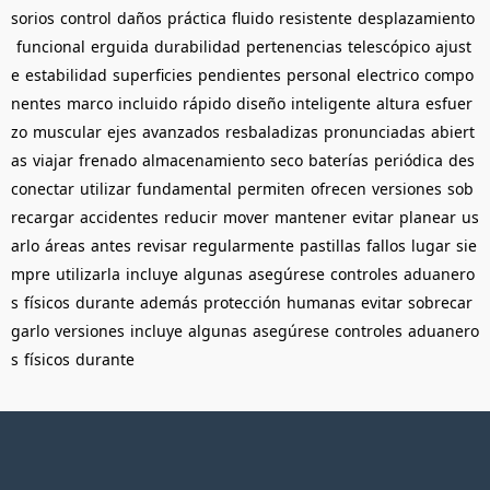
sorios
control
daños
práctica
fluido
resistente
desplazamiento
funcional
erguida
durabilidad
pertenencias
telescópico
ajust
e
estabilidad
superficies
pendientes
personal
electrico
compo
nentes
marco
incluido
rápido
diseño
inteligente
altura
esfuer
zo
muscular
ejes
avanzados
resbaladizas
pronunciadas
abiert
as
viajar
frenado
almacenamiento
seco
baterías
periódica
des
conectar
utilizar
fundamental
permiten
ofrecen
versiones
sob
recargar
accidentes
reducir
mover
mantener
evitar
planear
us
arlo
áreas
antes
revisar
regularmente
pastillas
fallos
lugar
sie
mpre
utilizarla
incluye
algunas
asegúrese
controles
aduanero
s
físicos
durante
además
protección
humanas
evitar
sobrecar
garlo
versiones
incluye
algunas
asegúrese
controles
aduanero
s
físicos
durante