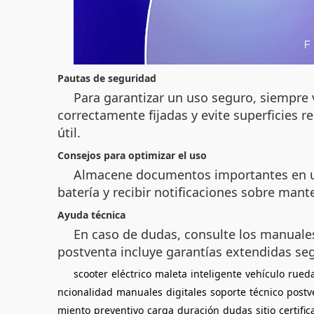
Pautas de seguridad
Para garantizar un uso seguro, siempre 
correctamente fijadas y evite superficies
útil.
Consejos para optimizar el uso
Almacene documentos importantes en un c
batería y recibir notificaciones sobre mant
Ayuda técnica
En caso de dudas, consulte los manuales d
postventa incluye garantías extendidas se
scooter
eléctrico
maleta
inteligente
vehículo
rued
ncionalidad
manuales
digitales
soporte
técnico
postv
miento
preventivo
carga
duración
dudas
sitio
certifi