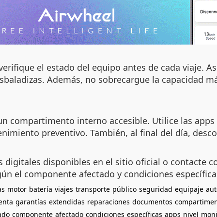
verifique el estado del equipo antes de cada viaje. A
 resbaladizas. Además, no sobrecargue la capacidad 
ompartimento interno accesible. Utilice las apps of
enimiento preventivo. También, al final del día, desc
igitales disponibles en el sitio oficial o contacte co
gún el componente afectado y condiciones específica
as
motor
batería
viajes
transporte
público
seguridad
equipaje
au
enta
garantías
extendidas
reparaciones
documentos
compartime
cado
componente
afectado
condiciones
específicas
apps
nivel
moni