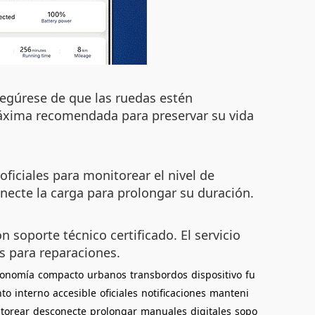
segúrese de que las ruedas estén
máxima recomendada para preservar su vida
iciales para monitorear el nivel de
onecte la carga para prolongar su duración.
n soporte técnico certificado. El servicio
s para reparaciones.
tonomía
compacto
urbanos
transbordos
dispositivo
fu
nto
interno
accesible
oficiales
notificaciones
manteni
torear
desconecte
prolongar
manuales
digitales
sopo