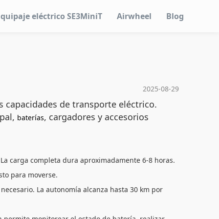
Equipaje eléctrico SE3MiniT
Airwheel
Blog
2025-08-29
 capacidades de transporte eléctrico.
ipal,
, cargadores y accesorios
baterías
. La carga completa dura aproximadamente 6-8 horas.
isto para moverse.
ea necesario. La autonomía alcanza hasta 30 km por
n permite monitorear el estado de batería, realizar