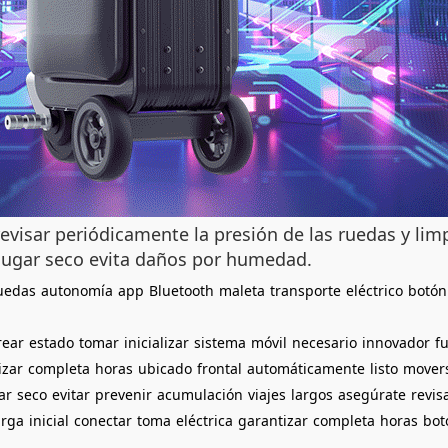
evisar periódicamente la presión de las ruedas y limp
lugar seco evita daños por humedad.
uedas
autonomía
app
Bluetooth
maleta
transporte
eléctrico
botón
rear
estado
tomar
inicializar
sistema
móvil
necesario
innovador
f
izar
completa
horas
ubicado
frontal
automáticamente
listo
mover
ar
seco
evitar
prevenir
acumulación
viajes
largos
asegúrate
revis
arga
inicial
conectar
toma
eléctrica
garantizar
completa
horas
bot