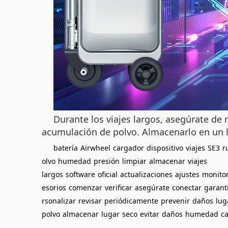
Durante los viajes largos, asegúrate de r
acumulación de polvo. Almacenarlo en un 
batería
Airwheel
cargador
dispositivo
viajes
SE3
r
olvo
humedad
presión
limpiar
almacenar
viajes
largos
software
oficial
actualizaciones
ajustes
monito
esorios
comenzar
verificar
asegúrate
conectar
garant
rsonalizar
revisar
periódicamente
prevenir
daños
lug
polvo
almacenar
lugar
seco
evitar
daños
humedad
c