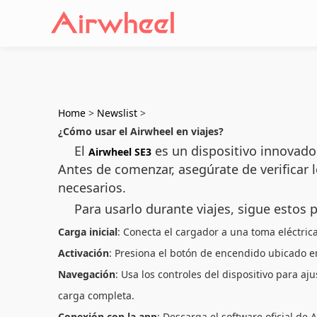
Home
>
Newslist
>
¿Cómo usar el Airwheel en viajes?
El
es un dispositivo innovado
Airwheel SE3
Antes de comenzar, asegúrate de verificar l
necesarios.
Para usarlo durante viajes, sigue estos 
Carga inicial
: Conecta el cargador a una toma eléctric
Activación
: Presiona el botón de encendido ubicado en 
Navegación
: Usa los controles del dispositivo para a
carga completa.
Conexión con la app
: Descarga el software oficial de 