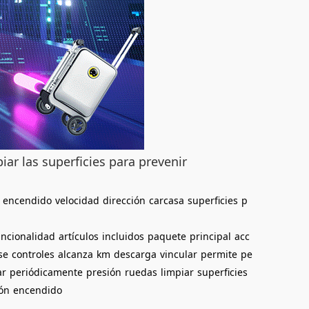
iar las superficies para prevenir
encendido
velocidad
dirección
carcasa
superficies
p
uncionalidad
artículos
incluidos
paquete
principal
acc
se
controles
alcanza
km
descarga
vincular
permite
pe
ar
periódicamente
presión
ruedas
limpiar
superficies
ón
encendido