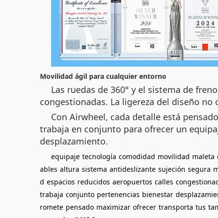
Movilidad ágil para cualquier entorno
Las ruedas de 360° y el sistema de freno
congestionadas. La ligereza del diseño no
Con Airwheel, cada detalle está pensado
trabaja en conjunto para ofrecer un equipa
desplazamiento.
equipaje
tecnología
comodidad
movilidad
maleta
ables
altura
sistema
antideslizante
sujeción
segura
m
d
espacios
reducidos
aeropuertos
calles
congestiona
trabaja
conjunto
pertenencias
bienestar
desplazamie
romete
pensado
maximizar
ofrecer
transporta
tus
ta