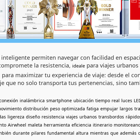
 inteligente permiten navegar con facilidad en espac
 compromete la resistencia,
para viajes urbanos
ideale
 para maximizar tu experiencia de viaje: desde el co
je que no solo transporta tus pertenencias, sino tam
conexión
inalámbrica
smartphone
ubicación
tiempo
real
luces
LE
ovimiento
distribución
peso
optimizada
fatiga
empujar
largos
tr
das
ligereza
diseño
resistencia
viajes
urbanos
transbordos
rápido
nto
Airwheel
maleta
herramienta
eficiencia
itinerario
monitorean
mbién
durante
pilares
fundamental
altura
mientras
que
además