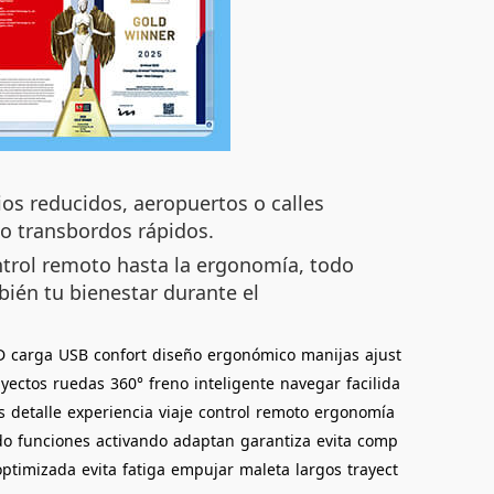
ios reducidos, aeropuertos o calles
 o transbordos rápidos.
ntrol remoto hasta la ergonomía, todo
bién tu bienestar durante el
D
carga
USB
confort
diseño
ergonómico
manijas
ajust
ayectos
ruedas
360°
freno
inteligente
navegar
facilida
s
detalle
experiencia
viaje
control
remoto
ergonomía
do
funciones
activando
adaptan
garantiza
evita
comp
optimizada
evita
fatiga
empujar
maleta
largos
trayect