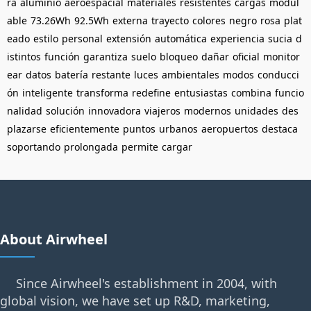
ra
aluminio
aeroespacial
materiales
resistentes
cargas
modul
able
73.26Wh
92.5Wh
externa
trayecto
colores
negro
rosa
plat
eado
estilo
personal
extensión
automática
experiencia
sucia
d
istintos
función
garantiza
suelo
bloqueo
dañar
oficial
monitor
ear
datos
batería
restante
luces
ambientales
modos
conducci
ón
inteligente
transforma
redefine
entusiastas
combina
funcio
nalidad
solución
innovadora
viajeros
modernos
unidades
des
plazarse
eficientemente
puntos
urbanos
aeropuertos
destaca
soportando
prolongada
permite
cargar
About Airwheel
Since Airwheel's establishment in 2004, with
global vision, we have set up R&D, marketing,