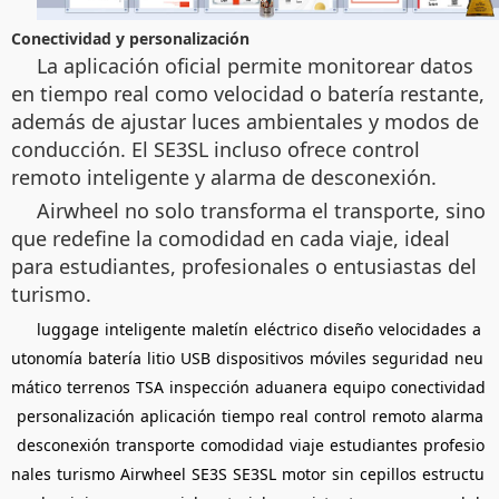
Conectividad y personalización
La aplicación oficial permite monitorear datos
en tiempo real como velocidad o batería restante,
además de ajustar luces ambientales y modos de
conducción. El SE3SL incluso ofrece control
remoto inteligente y alarma de desconexión.
Airwheel no solo transforma el transporte, sino
que redefine la comodidad en cada viaje, ideal
para estudiantes, profesionales o entusiastas del
turismo.
luggage
inteligente
maletín
eléctrico
diseño
velocidades
a
utonomía
batería
litio
USB
dispositivos
móviles
seguridad
neu
mático
terrenos
TSA
inspección
aduanera
equipo
conectividad
personalización
aplicación
tiempo
real
control
remoto
alarma
desconexión
transporte
comodidad
viaje
estudiantes
profesio
nales
turismo
Airwheel
SE3S
SE3SL
motor
sin
cepillos
estructu