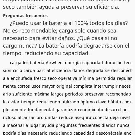
seco también ayuda a preservar su eficiencia.
Preguntas frecuentes
¿Puedo usar la batería al 100% todos los días?
No es recomendable; carga solo cuando sea
necesario para evitar daños. ¿Qué pasa si no
cargo nunca? La batería podría degradarse con el
tiempo, reduciendo su capacidad.
cargador
batería
Airwheel
energía
capacidad
duración
ten
sión
ciclo
carga
parcial
eficiencia
daños
degradarse
desconéct
ala
enchufada
fresco
seco
operativa
mínima
permitida
regular
mente
cortos
usos
mayor
original
completa
interrumpir
neces
ario
suficiente
máxima
largos
períodos
preservar
recomendab
le
evitar
tiempo
reduciendo
utilizado
óptimo
clave
hábito
com
pletamente
fundamental
garantizar
rendimiento
desarrollar
i
ncluso
alcanzar
profundas
reduce
asegura
conecta
deja
nivel
almacenarla
lugar
ayuda
preguntas
frecuentes
diarios
nunca
podría
días
necesario
reduciendo
capacidad
desconéctala
enc