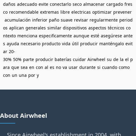
daños
adecuado
evite
conectarlo
seco
almacenar
cargado
fres
co
recomendable
extremas
libre
electricas
optimizar
prevener
acumulación
inferior
paño
suave
revisar
regularmente
period
os
aplican
generales
similar
dispositivos
aspectos
técnicos
co
ntexto
menciona
especificamente
aunque
esté
asegúrese
ante
s
ayuda
necesario
producto
vida
útil
producir
manténgalo
evit
ar
20-
30%
50%
parte
producir
baterías
cuidar
Airwheel
su
de
la
el
p
ara
que
sea
en
con
al
es
no
va
usar
durante
si
cuando
como
con
un
una
por
y
About Airwheel
Since Airwheel's establishment in 2004, with