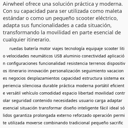
Airwheel ofrece una solución práctica y moderna.
Con su capacidad para ser utilizada como maleta
estándar o como un pequeño scooter eléctrico,
adapta sus funcionalidades a cada situación,
transformando la movilidad en parte esencial de
cualquier itinerario.
ruedas
batería
motor
viajes
tecnología
equipaje
scooter
liti
o
velocidades
neumáticos
USB
aluminio
conectividad
aplicació
n
configuraciones
funcionalidad
resistencia
terrenos
dispositiv
os
itinerario
innovación
personalización
seguimiento
vacacion
es
negocios
desplazamientos
capacidad
estructura
sistema
ex
periencia
silenciosa
durable
práctica
moderna
portátil
eficient
e
versátil
vehículo
comodidad
espacio
libertad
movilidad
contr
olar
seguridad
contenido
necesidades
usuario
carga
adaptar
esencial
situación
transformar
diseño
inteligente
fácil
ideal
só
lidos
garantiza
prolongada
externo
reforzado
operación
permi
te
utilizada
moverse
combinando
tradicional
pequeño
sacrific