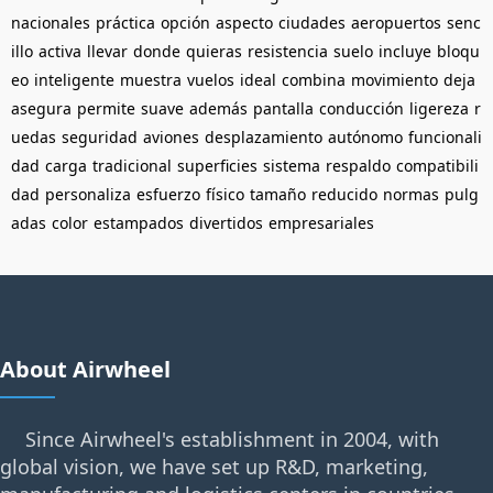
nacionales
práctica
opción
aspecto
ciudades
aeropuertos
senc
illo
activa
llevar
donde
quieras
resistencia
suelo
incluye
bloqu
eo
inteligente
muestra
vuelos
ideal
combina
movimiento
deja
asegura
permite
suave
además
pantalla
conducción
ligereza
r
uedas
seguridad
aviones
desplazamiento
autónomo
funcionali
dad
carga
tradicional
superficies
sistema
respaldo
compatibili
dad
personaliza
esfuerzo
físico
tamaño
reducido
normas
pulg
adas
color
estampados
divertidos
empresariales
About Airwheel
Since Airwheel's establishment in 2004, with
global vision, we have set up R&D, marketing,