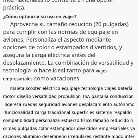
práctica.
¿Cómo optimizar su uso en viajes?
Aprovecha su tamaño reducido (20 pulgadas)
para cumplir con las normas de equipaje en
aviones. Personaliza el aspecto mediante
opciones de color o estampados divertidos, y
asegura la carga eléctrica antes del
desplazamiento. La combinación de versatilidad y
tecnología lo hace ideal tanto para
viajes
como vacaciones.
empresariales
maleta
scooter
eléctrico
equipaje
tecnología
viajes
batería
motor
diseño
versatilidad
propulsión
TSA
pantalla
conducción
ligereza
ruedas
seguridad
aviones
desplazamiento
autónomo
funcionalidad
carga
tradicional
superficies
sistema
respaldo
compatibilidad
personaliza
esfuerzo
físico
tamaño
reducido
n
ormas
pulgadas
color
estampados
divertidos
empresariales
va
caciones
aluminio
desempeño
irregulares
restante
modo
inter