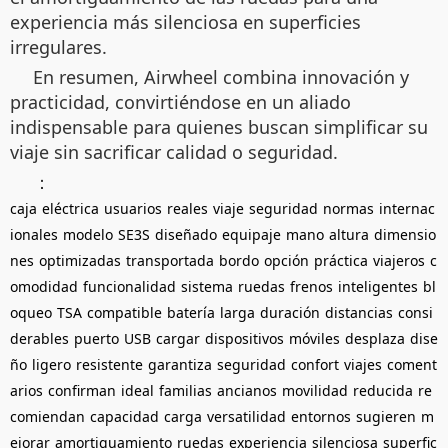
experiencia más silenciosa en superficies
irregulares.
En resumen, Airwheel combina innovación y
practicidad, convirtiéndose en un aliado
indispensable para quienes buscan simplificar su
viaje sin sacrificar calidad o seguridad.
：
caja
eléctrica
usuarios
reales
viaje
seguridad
normas
internac
ionales
modelo
SE3S
diseñado
equipaje
mano
altura
dimensio
nes
optimizadas
transportada
bordo
opción
práctica
viajeros
c
omodidad
funcionalidad
sistema
ruedas
frenos
inteligentes
bl
oqueo
TSA
compatible
batería
larga
duración
distancias
consi
derables
puerto
USB
cargar
dispositivos
móviles
desplaza
dise
ño
ligero
resistente
garantiza
seguridad
confort
viajes
coment
arios
confirman
ideal
familias
ancianos
movilidad
reducida
re
comiendan
capacidad
carga
versatilidad
entornos
sugieren
m
ejorar
amortiguamiento
ruedas
experiencia
silenciosa
superfic