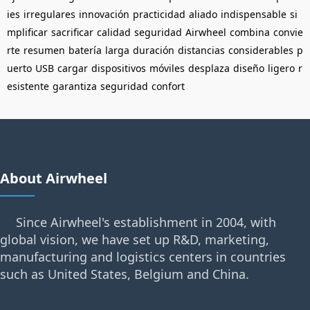
ies
irregulares
innovación
practicidad
aliado
indispensable
si
mplificar
sacrificar
calidad
seguridad
Airwheel
combina
convie
rte
resumen
batería
larga
duración
distancias
considerables
p
uerto
USB
cargar
dispositivos
móviles
desplaza
diseño
ligero
r
esistente
garantiza
seguridad
confort
About Airwheel
Since Airwheel's establishment in 2004, with
global vision, we have set up R&D, marketing,
manufacturing and logistics centers in countries
such as United States, Belgium and China.