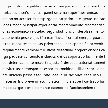
propulsión
equilibrio
batería
transporte
compacto
eléctrica
urbanos
diseño
manual
panel
sistema
superficies
unidad
mal
eta
botón
accesorios
desplegarse
cargador
inteligente
indicac
iones
modo
principal
experiencia
mantenimiento
recomendaci
ones
económico
velocidad
seguridad
función
desplazamiento
autonomía
peso
viajes
técnicas
fluvial
frontral
energía
guarda
r
reducidos
resbaladizas
polvo
seco
lugar
operación
prevenir
regularmente
caminar
turísticos
desactivar
proporcionados
ca
rga
paquete
contenido
incluidos
daños
soportado
fácilmente
l
eer
detenidamente
moverte
ajustará
deseada
automáticament
e
evitar
usar
transportar
espacios
combina
utilizar
sencillame
nte
ubicado
pasos
asegúrate
ideal
guía
después
cada
uso
al
macenar
frío
prevenir
acumulación
limpia
superficie
trapo
hú
medo
cargar
completamente
cuando
no
funcionamiento