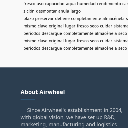
fresco
uso
capacidad
agua
humedad
rendimiento
ca
sición
desmontar
anula
largo
plazo
preservar
detiene
completamente
almacénela
mismo
clave
original
lugar
fresco
seco
cuidar
sistem
períodos
descargue
completamente
almacénela
seco
mismo
clave
original
lugar
fresco
seco
cuidar
sistem
períodos
descargue
completamente
almacénela
seco
About Airwheel
Since Airwheel's establishment in 2004,
with global vision, we have set up R&D,
marketing, manufacturing and logistics