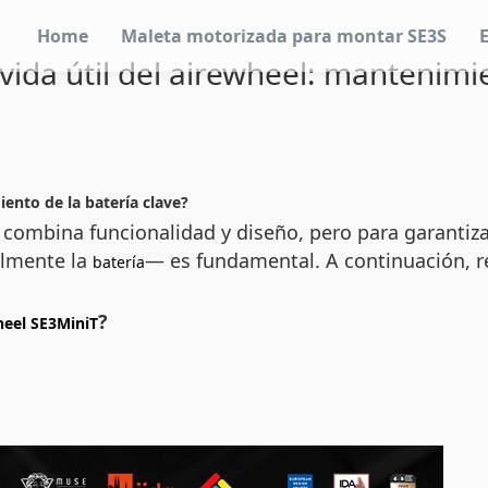
Home
Maleta motorizada para montar SE3S
ida útil del airewheel: mantenimie
ento de la batería clave?
ombina funcionalidad y diseño, pero para garantizar
lmente la
— es fundamental. A continuación,
batería
?
heel SE3MiniT