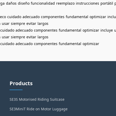
rga
daños
diseño
funcionalidad
reemplazo
instrucciones
portátil
seco
cuidado
adecuado
componentes
fundamental
optimizar
incl
a
usar
siempre
evitar
largos
cuidado
adecuado
componentes
fundamental
optimizar
incluye
a
usar
siempre
evitar
largos
cuidado
adecuado
componentes
fundamental
optimizar
Products
SE3S Motorised Riding Suitcase
SE3MiniT Ride on Motor Luggage