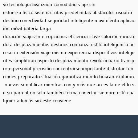
vo
tecnología
avanzada
comodidad
viaje
sin
esfuerzo
físico
sistema
rutas
predefinidas
obstáculos
usuario
destino
conectividad
seguridad
inteligente
movimiento
aplicac
ión
móvil
batería
larga
duración
viajes
interrupciones
eficiencia
clave
solución
innova
dora
desplazamientos
destinos
confianza
estilo
inteligencia
ac
cesorio
extensión
viaje
mismo
experiencia
dispositivos
intelige
ntes
simplifican
aspecto
desplazamiento
revolucionario
transp
orte
personal
precisión
concentrarse
importante
disfrutar
fun
ciones
preparado
situación
garantiza
mundo
buscan
exploran
nuevas
simplificar
mientras
con
y
más
que
un
es
la
de
el
lo
s
e
su
para
al
no
solo
también
forma
conectar
siempre
esté
cua
lquier
además
sin
este
conviene