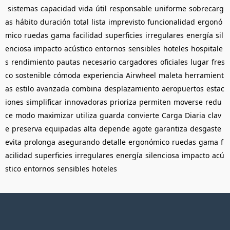
sistemas
capacidad
vida
útil
responsable
uniforme
sobrecarg
as
hábito
duración
total
lista
imprevisto
funcionalidad
ergonó
mico
ruedas
gama
facilidad
superficies
irregulares
energía
sil
enciosa
impacto
acústico
entornos
sensibles
hoteles
hospitale
s
rendimiento
pautas
necesario
cargadores
oficiales
lugar
fres
co
sostenible
cómoda
experiencia
Airwheel
maleta
herramient
as
estilo
avanzada
combina
desplazamiento
aeropuertos
estac
iones
simplificar
innovadoras
prioriza
permiten
moverse
redu
ce
modo
maximizar
utiliza
guarda
convierte
Carga
Diaria
clav
e
preserva
equipadas
alta
depende
agote
garantiza
desgaste
evita
prolonga
asegurando
detalle
ergonómico
ruedas
gama
f
acilidad
superficies
irregulares
energía
silenciosa
impacto
acú
stico
entornos
sensibles
hoteles