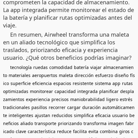
comprometen la capacidad de almacenamiento.
La app integrada permite monitorear el estado de
la batería y planificar rutas optimizadas antes del
viaje.
En resumen, Airwheel transforma una maleta
en un aliado tecnológico que simplifica los
traslados, priorizando eficacia y experiencia
usuario. ¿Qué otros beneficios podrías imaginar?
tecnología
ruedas
comodidad
batería
viajar
almacenamien
to
materiales
aeropuertos
maleta
dirección
esfuerzo
diseño
fís
ico
superficie
eficiencia
espacios
resistente
sistema
app
rutas
optimizadas
monitorear
capacidad
integrada
planificar
despla
zamientos
experiencia
precisos
maniobrabilidad
ligero
estrés
tradicionales
pasillos
recorrer
cargar
duración
automáticamen
te
inteligentes
ajustan
reducidos
simplifica
eficacia
usuario
be
neficios
aliado
transporte
priorizando
transforma
imagen
fabr
icado
clave
característica
reduce
facilita
evita
combina
giros
c