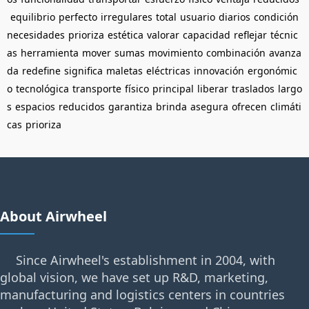
equilibrio
perfecto
irregulares
total
usuario
diarios
condición
necesidades
prioriza
estética
valorar
capacidad
reflejar
técnic
as
herramienta
mover
sumas
movimiento
combinación
avanza
da
redefine
significa
maletas
eléctricas
innovación
ergonómic
o
tecnológica
transporte
físico
principal
liberar
traslados
largo
s
espacios
reducidos
garantiza
brinda
asegura
ofrecen
climáti
cas
prioriza
About Airwheel
Since Airwheel's establishment in 2004, with
global vision, we have set up R&D, marketing,
manufacturing and logistics centers in countries