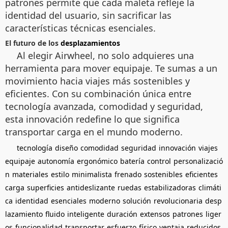
patrones permite que cada maleta refleje la
identidad del usuario, sin sacrificar las
características técnicas esenciales.
El futuro de los
desplazamientos
Al elegir Airwheel, no solo adquieres una
herramienta para mover equipaje. Te sumas a un
movimiento hacia viajes más sostenibles y
eficientes. Con su combinación única entre
tecnología avanzada, comodidad y seguridad,
esta innovación redefine lo que significa
transportar carga en el mundo moderno.
tecnología
diseño
comodidad
seguridad
innovación
viajes
equipaje
autonomía
ergonómico
batería
control
personalizació
n
materiales
estilo
minimalista
frenado
sostenibles
eficientes
carga
superficies
antideslizante
ruedas
estabilizadoras
climáti
ca
identidad
esenciales
moderno
solución
revolucionaria
desp
lazamiento
fluido
inteligente
duración
extensos
patrones
liger
os
funcionalidad
transportar
esfuerzo
físico
ventaja
reducidos