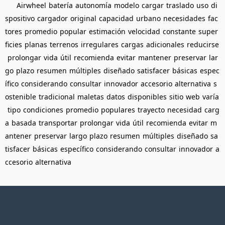
Airwheel
batería
autonomía
modelo
cargar
traslado
uso
di
spositivo
cargador
original
capacidad
urbano
necesidades
fac
tores
promedio
popular
estimación
velocidad
constante
super
ficies
planas
terrenos
irregulares
cargas
adicionales
reducirse
prolongar
vida
útil
recomienda
evitar
mantener
preservar
lar
go
plazo
resumen
múltiples
diseñado
satisfacer
básicas
espec
ífico
considerando
consultar
innovador
accesorio
alternativa
s
ostenible
tradicional
maletas
datos
disponibles
sitio
web
varía
tipo
condiciones
promedio
populares
trayecto
necesidad
carg
a
basada
transportar
prolongar
vida
útil
recomienda
evitar
m
antener
preservar
largo
plazo
resumen
múltiples
diseñado
sa
tisfacer
básicas
específico
considerando
consultar
innovador
a
ccesorio
alternativa