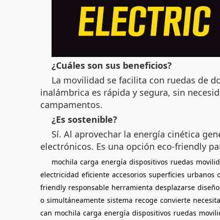
¿Cuáles son sus beneficios?
La movilidad se facilita con ruedas de d
inalámbrica es rápida y segura, sin necesi
campamentos.
¿Es sostenible?
Sí. Al aprovechar la energía cinética g
electrónicos. Es una opción eco-friendly p
mochila
carga
energía
dispositivos
ruedas
movili
electricidad
eficiente
accesorios
superficies
urbanos
friendly
responsable
herramienta
desplazarse
diseño
o
simultáneamente
sistema
recoge
convierte
necesit
can
mochila
carga
energía
dispositivos
ruedas
movil