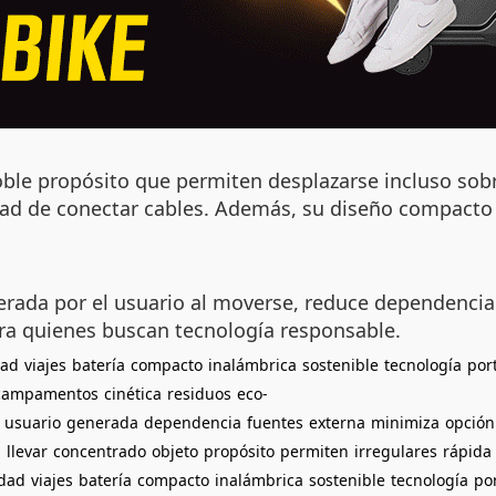
oble propósito que permiten desplazarse incluso sobre
dad de conectar cables. Además, su diseño compacto 
enerada por el usuario al moverse, reduce dependenci
ara quienes buscan tecnología responsable.
dad
viajes
batería
compacto
inalámbrica
sostenible
tecnología
port
campamentos
cinética
residuos
eco-
usuario
generada
dependencia
fuentes
externa
minimiza
opción
a
llevar
concentrado
objeto
propósito
permiten
irregulares
rápida
idad
viajes
batería
compacto
inalámbrica
sostenible
tecnología
por