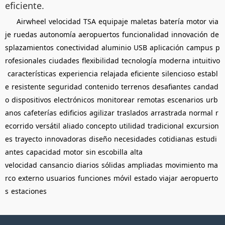
eficiente.
Airwheel
velocidad
TSA
equipaje
maletas
batería
motor
via
je
ruedas
autonomía
aeropuertos
funcionalidad
innovación
de
splazamientos
conectividad
aluminio
USB
aplicación
campus
p
rofesionales
ciudades
flexibilidad
tecnología
moderna
intuitivo
características
experiencia
relajada
eficiente
silencioso
establ
e
resistente
seguridad
contenido
terrenos
desafiantes
candad
o
dispositivos
electrónicos
monitorear
remotas
escenarios
urb
anos
cafeterías
edificios
agilizar
traslados
arrastrada
normal
r
ecorrido
versátil
aliado
concepto
utilidad
tradicional
excursion
es
trayecto
innovadoras
diseño
necesidades
cotidianas
estudi
antes
capacidad
motor
sin escobilla
alta
velocidad
cansancio
diarios
sólidas
ampliadas
movimiento
ma
rco
externo
usuarios
funciones
móvil
estado
viajar
aeropuerto
s
estaciones