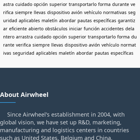
astra
cuidado
opción
superior
transportarlo
forma
durante
ve
rifica
siempre
llevas
dispositivo
avión
vehículo
normativas
seg
uridad
aplicables
maletín
abordar
pautas
específicas
garantiz
ar
eficiente
abierto
obstáculos
iniciar
función
accidentes
dela
ntero
arrastra
cuidado
opción
superior
transportarlo
forma
du
rante
verifica
siempre
llevas
dispositivo
avión
vehículo
normat
ivas
seguridad
aplicables
maletín
abordar
pautas
específicas
About Airwheel
Since Airwheel's establishment in 2004, with
global vision, we have set up R&D, marketing,
manufacturing and logistics centers in countries
such as United States, Belgium and China.