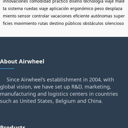
innovaciones
comodidad
práctico
diseño
tecnología
viaje
male
ta
sistema
ruedas
viaje
aplicación
ergonómico
peso
desplaza
miento
sensor
controlar
vacaciones
eficiente
autónomas
super
ficies
movimiento
rutas
destino
públicos
obstáculos
silencioso
About Airwheel
Since Airwheel's establishment in 2004, with
global vision, we have set up R&D, marketing,
manufacturing and logistics centers in countries
such as United States, Belgium and China.
Products