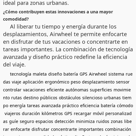
ideal para zonas urbanas.
¿Cómo contribuyen estas innovaciones a una mayor
comodidad?
Al liberar tu tiempo y energía durante los
desplazamientos, Airwheel te permite enfocarte
en disfrutar de tus vacaciones o concentrarte en
tareas importantes. La combinación de tecnología
avanzada y diseño práctico redefine la eficiencia
del viaje.
tecnología
maleta
diseño
batería
GPS
Airwheel
sistema
rue
das
viaje
aplicación
ergonómico
peso
desplazamiento
sensor
controlar
vacaciones
eficiente
autónomas
superficies
movimie
nto
rutas
destino
públicos
obstáculos
silencioso
urbanas
tiem
po
energía
tareas
avanzada
práctico
eficiencia
batería
cómodo
viajeros
duración
kilómetros
GPS
recargar
móvil
personalizad
as
guíe
seguro
espacios
detección
minimiza
ruidos
zonas
libe
rar
enfocarte
disfrutar
concentrarte
importantes
combinación