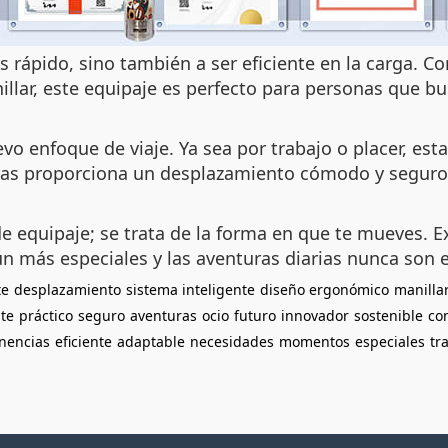
 rápido, sino también a ser eficiente en la carga. 
illar, este equipaje es perfecto para personas que b
vo enfoque de viaje. Ya sea por trabajo o placer, est
tras proporciona un desplazamiento cómodo y seguro
 equipaje; se trata de la forma en que te mueves. Exp
 más especiales y las aventuras diarias nunca son 
te
desplazamiento
sistema inteligente
diseño ergonómico
manilla
te
práctico
seguro
aventuras
ocio
futuro
innovador
sostenible
co
nencias
eficiente
adaptable
necesidades
momentos
especiales
tr