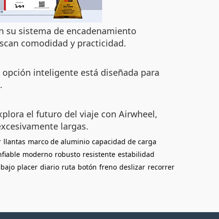
Con su sistema de encadenamiento
uscan comodidad y practicidad.
a opción inteligente está diseñada para
.
lora el futuro del viaje con Airwheel,
excesivamente largas.
r
llantas
marco de aluminio
capacidad de carga
nfiable
moderno
robusto
resistente
estabilidad
abajo
placer
diario
ruta
botón
freno
deslizar
recorrer