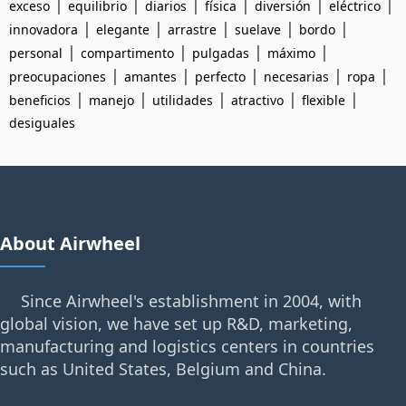
|
|
|
|
|
|
exceso
equilibrio
diarios
física
diversión
eléctrico
|
|
|
|
|
innovadora
elegante
arrastre
suelave
bordo
|
|
|
|
personal
compartimento
pulgadas
máximo
|
|
|
|
|
preocupaciones
amantes
perfecto
necesarias
ropa
|
|
|
|
|
beneficios
manejo
utilidades
atractivo
flexible
desiguales
About Airwheel
Since Airwheel's establishment in 2004, with
global vision, we have set up R&D, marketing,
manufacturing and logistics centers in countries
such as United States, Belgium and China.