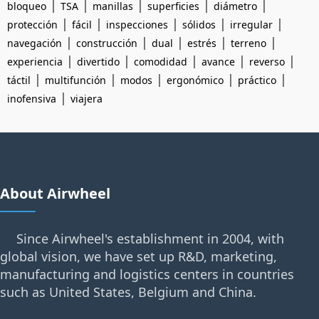
|
|
|
|
|
bloqueo
TSA
manillas
superficies
diámetro
|
|
|
|
|
protección
fácil
inspecciones
sólidos
irregular
|
|
|
|
|
navegación
construcción
dual
estrés
terreno
|
|
|
|
|
experiencia
divertido
comodidad
avance
reverso
|
|
|
|
|
táctil
multifunción
modos
ergonómico
práctico
|
inofensiva
viajera
About Airwheel
Since Airwheel's establishment in 2004, with
global vision, we have set up R&D, marketing,
manufacturing and logistics centers in countries
such as United States, Belgium and China.