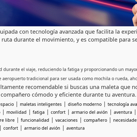
uipada con tecnología avanzada que facilita la experi
 ruta durante el movimiento, y es compatible para se
d durante el viaje, reduciendo la fatiga y proporcionando un mayor
 aeropuerto tradicional para ser usada como mochila o rueda, ahor
altamente recomendable si buscas una maleta que no
n compañero cómodo y eficiente durante tu aventura.
|
|
|
espacio
maletas inteligentes
diseño moderno
tecnología av
|
|
|
|
|
o
movilidad
fatiga
confort
armario del avión
aventura
|
|
|
|
re libre
funcionalidad
vacaciones
compañero
necesidades
|
|
|
confort
armario del avión
aventura