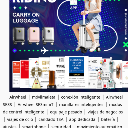
|
|
|
Airwheel
móvilmaleta
conexión inteligente
Airwheel
|
|
|
SE3S
Airwheel SE3miniT
manillares inteligentes
modos
|
|
de control inteligente
equipaje pesado
viajes de negocios
|
|
|
|
|
viajes de ocio
candado TSA
app dedicada
batería
|
|
|
ajustes
smartphone
seguridad
movimiento automático