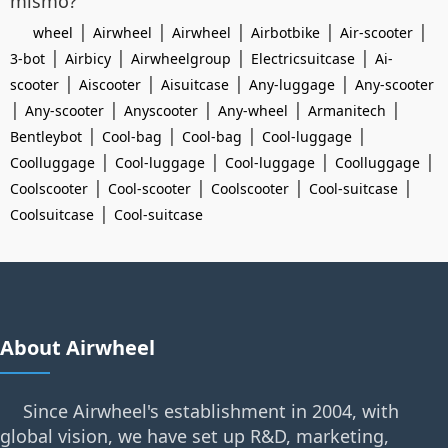
mismo?
|
|
|
|
|
wheel
Airwheel
Airwheel
Airbotbike
Air-scooter
|
|
|
|
3-bot
Airbicy
Airwheelgroup
Electricsuitcase
Ai-
|
|
|
|
scooter
Aiscooter
Aisuitcase
Any-luggage
Any-scooter
|
|
|
|
|
Any-scooter
Anyscooter
Any-wheel
Armanitech
|
|
|
|
Bentleybot
Cool-bag
Cool-bag
Cool-luggage
|
|
|
|
Coolluggage
Cool-luggage
Cool-luggage
Coolluggage
|
|
|
|
Coolscooter
Cool-scooter
Coolscooter
Cool-suitcase
|
Coolsuitcase
Cool-suitcase
About Airwheel
Since Airwheel's establishment in 2004, with
global vision, we have set up R&D, marketing,