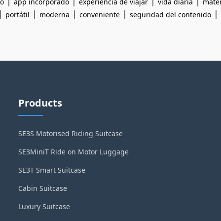
|
|
|
|
to
app incorporado
experiencia de viajar
vida diaria
mater
|
|
|
|
|
portátil
moderna
conveniente
seguridad del contenido
Products
SE3S Motorised Riding Suitcase
SE3MiniT Ride on Motor Luggage
SE3T Smart Suitcase
Cabin Suitcase
Luxury Suitcase