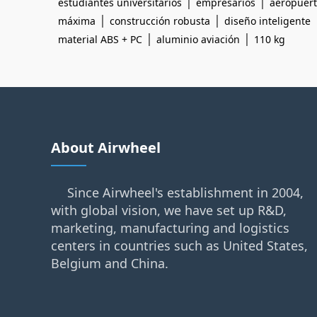
|
|
estudiantes universitarios
empresarios
aeropuer
|
|
máxima
construcción robusta
diseño inteligente
|
|
material ABS + PC
aluminio aviación
110 kg
About Airwheel
Since Airwheel's establishment in 2004,
with global vision, we have set up R&D,
marketing, manufacturing and logistics
centers in countries such as United States,
Belgium and China.