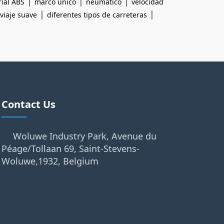
|
|
|
ial ABS
marco único
neumático
velocidad
|
|
viaje suave
diferentes tipos de carreteras
Contact Us
Woluwe Industry Park, Avenue du
Péage/Tollaan 69, Saint-Stevens-
Woluwe,1932, Belgium