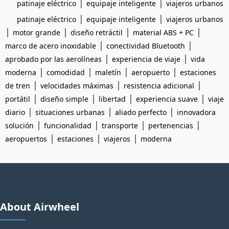
|
|
patinaje eléctrico
equipaje inteligente
viajeros urbanos
|
|
patinaje eléctrico
equipaje inteligente
viajeros urbanos
|
|
|
|
motor grande
diseño retráctil
material ABS + PC
|
|
marco de acero inoxidable
conectividad Bluetooth
|
|
aprobado por las aerolíneas
experiencia de viaje
vida
|
|
|
|
moderna
comodidad
maletín
aeropuerto
estaciones
|
|
|
de tren
velocidades máximas
resistencia adicional
|
|
|
|
portátil
diseño simple
libertad
experiencia suave
viaje
|
|
|
diario
situaciones urbanas
aliado perfecto
innovadora
|
|
|
|
solución
funcionalidad
transporte
pertenencias
|
|
|
aeropuertos
estaciones
viajeros
moderna
About Airwheel