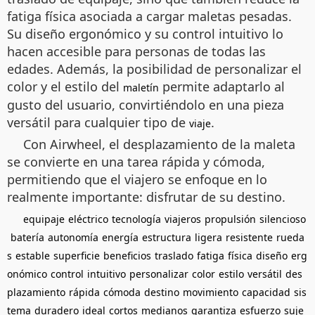
fatiga física asociada a cargar maletas pesadas.
Su diseño ergonómico y su control intuitivo lo
hacen accesible para personas de todas las
edades. Además, la posibilidad de personalizar el
color y el estilo del
permite adaptarlo al
maletín
gusto del usuario, convirtiéndolo en una pieza
versátil para cualquier tipo de
.
viaje
Con Airwheel, el desplazamiento de la maleta
se convierte en una tarea rápida y cómoda,
permitiendo que el viajero se enfoque en lo
realmente importante: disfrutar de su destino.
equipaje
eléctrico
tecnología
viajeros
propulsión
silencioso
batería
autonomía
energía
estructura
ligera
resistente
rueda
s
estable
superficie
beneficios
traslado
fatiga
física
diseño
erg
onómico
control
intuitivo
personalizar
color
estilo
versátil
des
plazamiento
rápida
cómoda
destino
movimiento
capacidad
sis
tema
duradero
ideal
cortos
medianos
garantiza
esfuerzo
suje