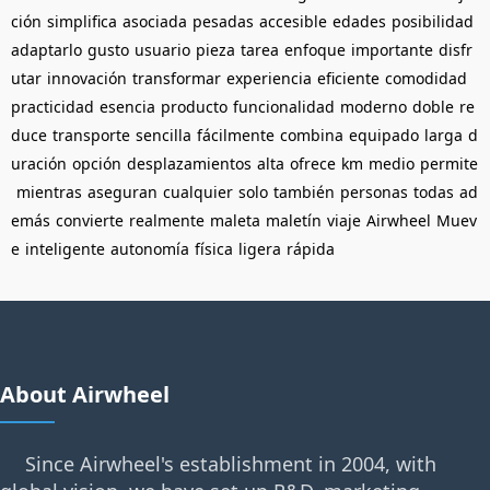
ción
simplifica
asociada
pesadas
accesible
edades
posibilidad
adaptarlo
gusto
usuario
pieza
tarea
enfoque
importante
disfr
utar
innovación
transformar
experiencia
eficiente
comodidad
practicidad
esencia
producto
funcionalidad
moderno
doble
re
duce
transporte
sencilla
fácilmente
combina
equipado
larga
d
uración
opción
desplazamientos
alta
ofrece
km
medio
permite
mientras
aseguran
cualquier
solo
también
personas
todas
ad
emás
convierte
realmente
maleta
maletín
viaje
Airwheel
Muev
e
inteligente
autonomía
física
ligera
rápida
About Airwheel
Since Airwheel's establishment in 2004, with